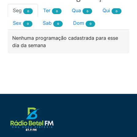
Seg
Ter
Qua
Qui
0
0
0
0
Sex
Sab
Dom
0
0
0
Nenhuma programação cadastrada para esse
dia da semana